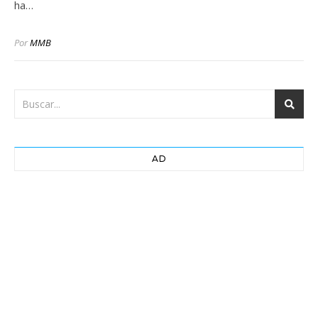
ha…
Por
MMB
AD