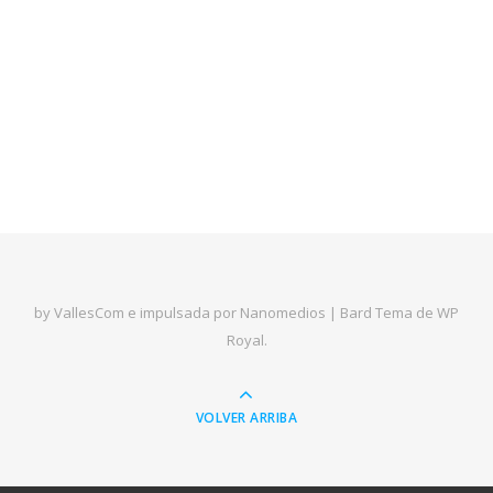
by VallesCom e impulsada por Nanomedios |
Bard Tema de
WP
Royal
.
VOLVER ARRIBA