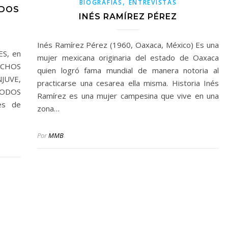
,
BIOGRAFÍAS
ENTREVISTAS
ODOS
INÉS RAMÍREZ PÉREZ
Inés Ramírez Pérez (1960, Oaxaca, México) Es una
S, en
mujer mexicana originaria del estado de Oaxaca
ECHOS
quien logró fama mundial de manera notoria al
NJUVE,
practicarse una cesarea ella misma. Historia Inés
TODOS
Ramírez es una mujer campesina que vive en una
es de
zona…
Por
MMB