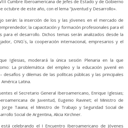
VIII Cumbre Iberoamericana de Jefes de Estado y de Gobierno
de octubre de este año, con el lema “Juventud y Desarrollo».
 serán: la inserción de los y las jóvenes en el mercado de
o emprendedor; la capacitación y formación profesionales para el
ros para el desarrollo. Dichos temas serán analizados desde la
ajador, ONG´s, la cooperación internacional, empresarios y el
ique Iglesias, moderará la única sesión Plenaria en la que
como: La problemática del empleo y la educación juvenil en
 desafíos y dilemas de las políticas públicas y las principales
 América Latina.
entes el Secretario General Iberoamericano, Enrique Iglesias;
beroamericana de Juventud, Eugenio Ravinet; el Ministro de
 Jorge Taiana; el Ministro de Trabajo y Seguridad Social de
rollo Social de Argentina, Alicia Kirchner.
 está celebrando el I Encuentro Iberoamericano de Jóvenes