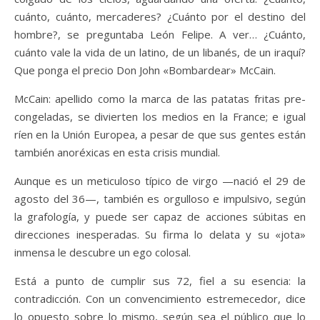
cuánto, cuánto, mercaderes? ¿Cuánto por el destino del
hombre?, se preguntaba León Felipe. A ver… ¿Cuánto,
cuánto vale la vida de un latino, de un libanés, de un iraquí?
Que ponga el precio Don John «Bombardear» McCain.
McCain: apellido como la marca de las patatas fritas pre-
congeladas, se divierten los medios en la France; e igual
ríen en la Unión Europea, a pesar de que sus gentes están
también anoréxicas en esta crisis mundial.
Aunque es un meticuloso típico de virgo —nació el 29 de
agosto del 36—, también es orgulloso e impulsivo, según
la grafología, y puede ser capaz de acciones súbitas en
direcciones inesperadas. Su firma lo delata y su «jota»
inmensa le descubre un ego colosal.
Está a punto de cumplir sus 72, fiel a su esencia: la
contradicción. Con un convencimiento estremecedor, dice
lo opuesto sobre lo mismo, según sea el público que lo