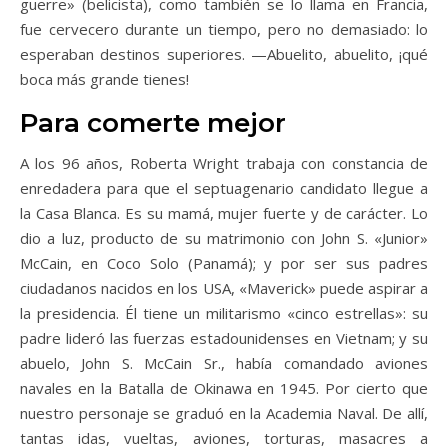
guerre» (belicista), como también se lo llama en Francia,
fue cervecero durante un tiempo, pero no demasiado: lo
esperaban destinos superiores. —Abuelito, abuelito, ¡qué
boca más grande tienes!
Para comerte mejor
A los 96 años, Roberta Wright trabaja con constancia de
enredadera para que el septuagenario candidato llegue a
la Casa Blanca. Es su mamá, mujer fuerte y de carácter. Lo
dio a luz, producto de su matrimonio con John S. «Junior»
McCain, en Coco Solo (Panamá); y por ser sus padres
ciudadanos nacidos en los USA, «Maverick» puede aspirar a
la presidencia. Él tiene un militarismo «cinco estrellas»: su
padre lideró las fuerzas estadounidenses en Vietnam; y su
abuelo, John S. McCain Sr., había comandado aviones
navales en la Batalla de Okinawa en 1945. Por cierto que
nuestro personaje se graduó en la Academia Naval. De allí,
tantas idas, vueltas, aviones, torturas, masacres a