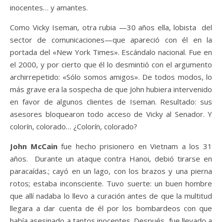
inocentes… y amantes.
Como Vicky Iseman, otra rubia —30 años ella, lobista del
sector de comunicaciones—que apareció con él en la
portada del «New York Times». Escándalo nacional. Fue en
el 2000, y por cierto que él lo desmintió con el argumento
archirrepetido: «Sólo somos amigos». De todos modos, lo
más grave era la sospecha de que John hubiera intervenido
en favor de algunos clientes de Iseman. Resultado: sus
asesores bloquearon todo acceso de Vicky al Senador. Y
colorín, colorado… ¿Colorín, colorado?
John McCain
fue hecho prisionero en Vietnam a los 31
años. Durante un ataque contra Hanoi, debió tirarse en
paracaídas.; cayó en un lago, con los brazos y una pierna
rotos; estaba inconsciente. Tuvo suerte: un buen hombre
que allí nadaba lo llevo a curación antes de que la multitud
llegara a dar cuenta de él por los bombardeos con que
había asesinado a tantos inocentes. Después, fue llevado a