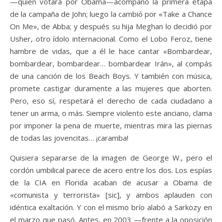
—quien votará por Obama—acompañó la primera etapa
de la campaña de John; luego la cambió por «Take a Chance
On Me», de Abba; y después su hija Meghan lo decidió por
Usher, otro ídolo internacional. Como el Lobo Feroz, tiene
hambre de vidas, que a él le hace cantar «Bombardear,
bombardear, bombardear… bombardear Irán», al compás
de una canción de los Beach Boys. Y también con música,
promete castigar duramente a las mujeres que aborten.
Pero, eso sí, respetará el derecho de cada ciudadano a
tener un arma, o más. Siempre violento este anciano, clama
por imponer la pena de muerte, mientras mira las piernas
de todas las jovencitas… ¡caramba!
Quisiera separarse de la imagen de George W., pero el
cordón umbilical parece de acero entre los dos. Los espías
de la CIA en Florida acaban de acusar a Obama de
«comunista y terrorista» [sic], y ambos aplauden con
idéntica exaltación. Y con el mismo brío alabó a Sarkozy en
el marzo que pasó. Antes, en 2003 —frente a la oposición