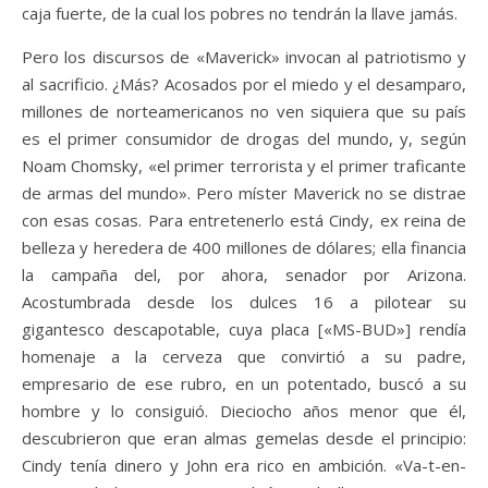
caja fuerte, de la cual los pobres no tendrán la llave jamás.
Pero los discursos de «Maverick» invocan al patriotismo y
al sacrificio. ¿Más? Acosados por el miedo y el desamparo,
millones de norteamericanos no ven siquiera que su país
es el primer consumidor de drogas del mundo, y, según
Noam Chomsky, «el primer terrorista y el primer traficante
de armas del mundo». Pero míster Maverick no se distrae
con esas cosas. Para entretenerlo está Cindy, ex reina de
belleza y heredera de 400 millones de dólares; ella financia
la campaña del, por ahora, senador por Arizona.
Acostumbrada desde los dulces 16 a pilotear su
gigantesco descapotable, cuya placa [«MS-BUD»] rendía
homenaje a la cerveza que convirtió a su padre,
empresario de ese rubro, en un potentado, buscó a su
hombre y lo consiguió. Dieciocho años menor que él,
descubrieron que eran almas gemelas desde el principio:
Cindy tenía dinero y John era rico en ambición. «Va-t-en-