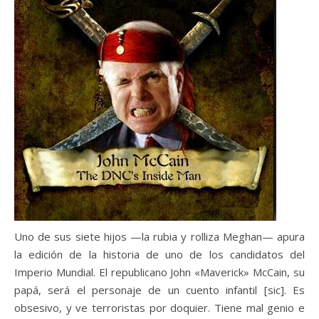
Uno de sus siete hijos —la rubia y rolliza Meghan— apura
la edición de la historia de uno de los candidatos del
Imperio Mundial. El republicano John «Maverick» McCain, su
papá, será el personaje de un cuento infantil [sic]. Es
obsesivo, y ve terroristas por doquier. Tiene mal genio e