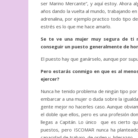
ser Marino Mercante”, y aquí estoy. Ahora a
años dando la vuelta al mundo, trabajando en 
adrenalina, por ejemplo practico todo tipo d
estrés es lo que me hace amarlo.
Se te ve una mujer muy segura de ti mi
conseguir un puesto generalmente de h
El puesto hay que ganárselo, aunque por supu
Pero estarás conmigo en que es al menos 
ejercer?
Nunca he tenido problema de ningún tipo por
embarcar a una mujer o duda sobre la iguald
gente mejor no hacerles caso. Aunque obviam
el doble que ellos, pero es una profesión don
llegas a Capitán. Lo único que es cierto
puestos, pero ISCOMAR nunca ha planteado 
capacidad de trabajo, de orden y liderazgo.