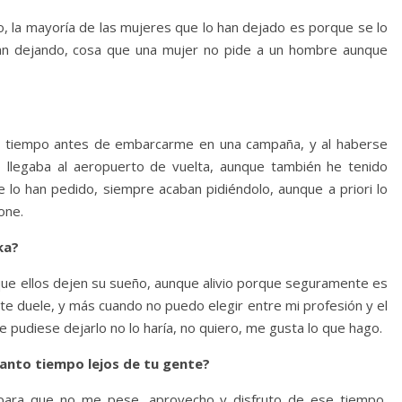
, la mayoría de las mujeres que lo han dejado es porque se lo
aban dejando, cosa que una mujer no pide a un hombre aunque
o tiempo antes de embarcarme en una campaña, y al haberse
llegaba al aeropuerto de vuelta, aunque también he tenido
lo han pedido, siempre acaban pidiéndolo, aunque a priori lo
one.
ka?
ue ellos dejen su sueño, aunque alivio porque seguramente es
e duele, y más cuando no puedo elegir entre mi profesión y el
pudiese dejarlo no lo haría, no quiero, me gusta lo que hago.
anto tiempo lejos de tu gente?
 para que no me pese, aprovecho y disfruto de ese tiempo,