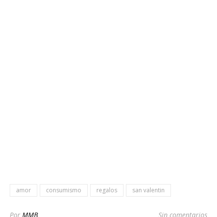
amor
consumismo
regalos
san valentin
Por
MMB
Sin comentarios