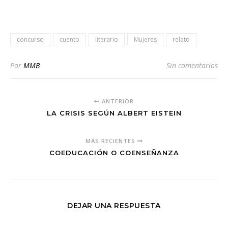
concurso
cuento
literario
Mujeres
relato
Por
MMB
Sin comentarios
ANTERIOR
LA CRISIS SEGÚN ALBERT EISTEIN
MÁS RECIENTES
COEDUCACIÓN O COENSEÑANZA
DEJAR UNA RESPUESTA