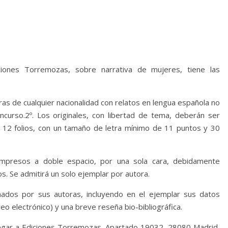
iones Torremozas, sobre narrativa de mujeres, tiene las
ras de cualquier nacionalidad con relatos en lengua española no
curso.2º. Los originales, con libertad de tema, deberán ser
a 12 folios, con un tamaño de letra mínimo de 11 puntos y 30
 impresos a doble espacio, por una sola cara, debidamente
 Se admitirá un solo ejemplar por autora.
mados por sus autoras, incluyendo en el ejemplar sus datos
eo electrónico) y una breve reseña bio-bibliográfica.
á llegar a Ediciones Torremozas, Apartado 19032, 28080 Madrid,