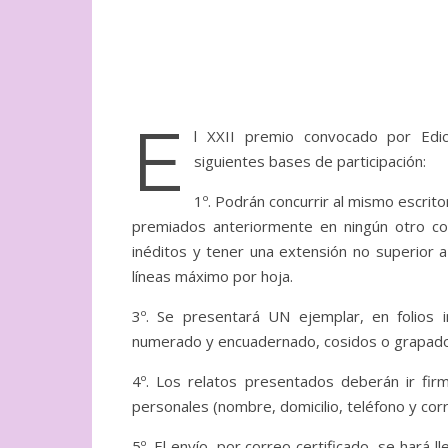
E
l XXII premio convocado por Edic
siguientes bases de participación:
1º. Podrán concurrir al mismo escrito
premiados anteriormente en ningún otro con
inéditos y tener una extensión no superior 
líneas máximo por hoja.
3º. Se presentará UN ejemplar, en folios
numerado y encuadernado, cosidos o grapados.
4º. Los relatos presentados deberán ir fir
personales (nombre, domicilio, teléfono y corr
5º. El envío, por correo certificado, se har