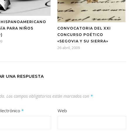
 HISPANOAMERICANO
SÍA PARA NIÑOS
CONVOCATORIA DEL XXI
O)
CONCURSO POÉTICO
09
«SEGOVIA Y SU SIERRA»
26 abril, 2009
AR UNA RESPUESTA
da.
Los campos obligatorios están marcados con
*
lectrónico
*
Web