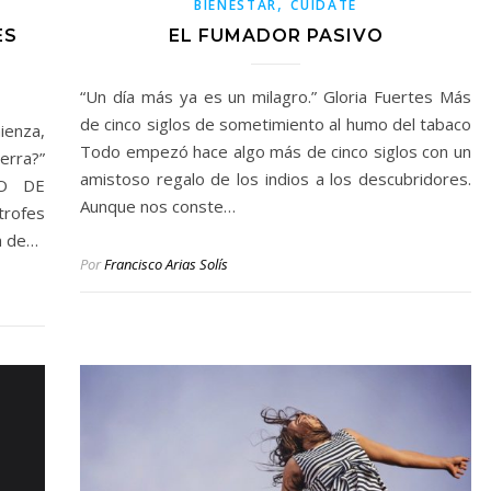
,
BIENESTAR
CUÍDATE
ES
EL FUMADOR PASIVO
“Un día más ya es un milagro.” Gloria Fuertes Más
de cinco siglos de sometimiento al humo del tabaco
ienza,
Todo empezó hace algo más de cinco siglos con un
erra?”
amistoso regalo de los indios a los descubridores.
PO DE
Aunque nos conste…
trofes
a de…
Por
Francisco Arias Solís