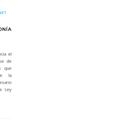
NET
ONÍA
cia el
se de
as que
de la
esario
la Ley