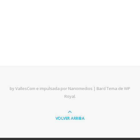
by VallesCom e impulsada por Nanomedios |
Bard Tema de
WP
Royal
.
VOLVER ARRIBA