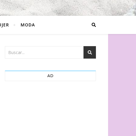
JER
MODA
AD