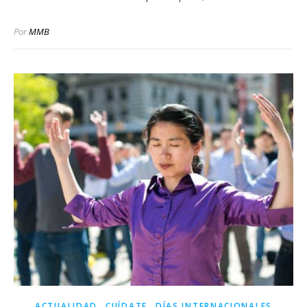
Por
MMB
,
,
ACTUALIDAD
CUÍDATE
DÍAS INTERNACIONALES