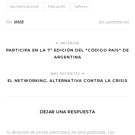
dia internacional
Educación
talleres
Por
MMB
Sin comentarios
ANTERIOR
PARTICIPA EN LA 7ª EDICIÓN DEL "CÓDIGO PAÍS" DE
ARGENTINA
MÁS RECIENTES
EL NETWORKING, ALTERNATIVA CONTRA LA CRISIS
DEJAR UNA RESPUESTA
Tu dirección de correo electrónico no será publicada.
Los