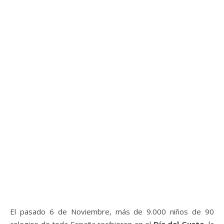
El pasado 6 de Noviembre, más de 9.000 niños de 90
colegios de toda España recibieron en el
Día del Gusto
, la