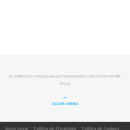
by VallesCom e impulsada por Nanomedios |
Bard Tema de
WP
Royal
.
VOLVER ARRIBA
Aviso Legal
Política de Privacidad
Política de Cookies