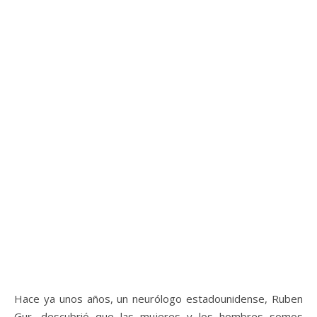
Hace ya unos años, un neurólogo estadounidense, Ruben
Gur, descubrió que las mujeres y los hombres somos