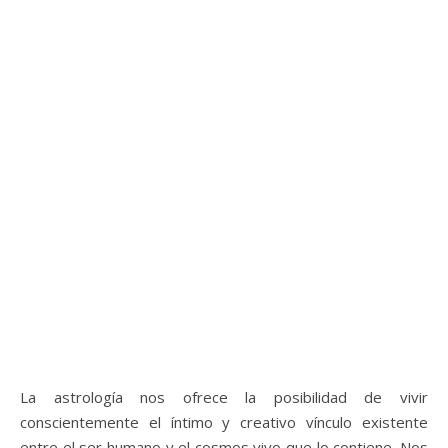
La astrología nos ofrece la posibilidad de vivir
conscientemente el íntimo y creativo vínculo existente
entre el ser humano y el cosmos vivo que lo contiene. Nos